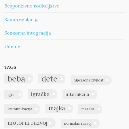
Responzivno roditeljstvo
Samoregulacija
Senzorna integracija
Učenje
TAGS
beba
dete
hipersenzitivnost
igračke
interakcija
igra
majka
komunikacija
masaža
motorni razvoj
normalan razvoj