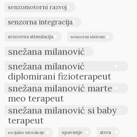
senzomotorni razvoj
senzorna integracija
senzorna stimulacija
senzorni sistemi
snežana milanović
snežana milanović
diplomirani fizioterapeut
snežana milanović marte
meo terapeut
snežana milanović si baby
terapeut
spavanje
stres
socijalne interakcije