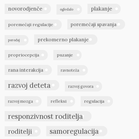
novorodjenče
plakanje
ogledalo
poremećaji spavanja
poremećaji regulacije
prekomerno plakanje
porođaj
propriocepcija
puzanje
rana interakcija
ravnoteža
razvoj deteta
razvoj govora
refleksi
regulacija
razvoj mozga
responzivnost roditelja
samoregulacija
roditelji