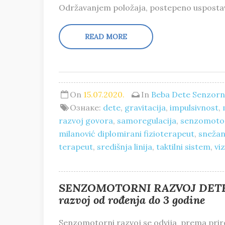
Održavanjem položaja, postepeno uspostav
READ MORE
On
15.07.2020.
In
Beba
Dete
Senzorna
Ознаке:
dete
,
gravitacija
,
impulsivnost
,
razvoj govora
,
samoregulacija
,
senzomotor
milanović diplomirani fizioterapeut
,
snežan
terapeut
,
središnja linija
,
taktilni sistem
,
vi
SENZOMOTORNI RAZVOJ DETETA –
razvoj od rođenja do 3 godine
Senzomotorni razvoj se odvija prema priro