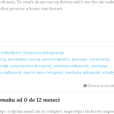
odrasta. To znači da na razvoj deteta utiče sve što mi radi
ređen prostor u kome ono boravi.
oditeljstvo
Senzorna integracija
voj
,
normalan razvoj
,
novorodjenče
,
puzanje
,
ravnoteža
,
telji
,
senzomotorni razvoj
,
snežana milanović
,
snežana
a milanović marte meo terapeut
,
snežana milanović si bab
Нема комен
omaku od 0 do 12 meseci
e, u njemu nauči da se odupire, uspravlja i da krene napr