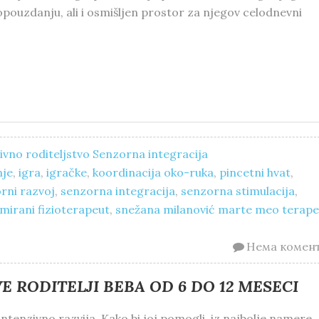
ouzdanju, ali i osmišljen prostor za njegov celodnevni
vno roditeljstvo
Senzorna integracija
nje
,
igra
,
igračke
,
koordinacija oko-ruka
,
pincetni hvat
,
ni razvoj
,
senzorna integracija
,
senzorna stimulacija
,
mirani fizioterapeut
,
snežana milanović marte meo terape
Нема комен
 RODITELJI BEBA OD 6 DO 12 MESECI
tenzivno razvija. Kako bi joj pomogli, iz najbolje namere