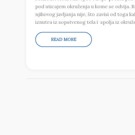
pod uticajem okruženja u kome se odvija. Re
njihovog javljanja nije, što zavisi od toga
iznutra iz sopstvenog tela i spolja iz okruž
READ MORE