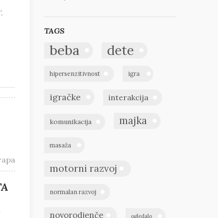
,
TAGS
beba
dete
hipersenzitivnost
igra
igračke
interakcija
majka
komunikacija
masaža
тара
motorni razvoj
TA
normalan razvoj
d
novorodjenče
ogledalo