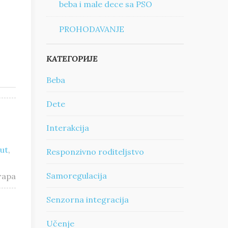
beba i male dece sa PSO
PROHODAVANJE
КАТЕГОРИЈЕ
Beba
Dete
Interakcija
ut
,
Responzivno roditeljstvo
Samoregulacija
тара
Senzorna integracija
Učenje