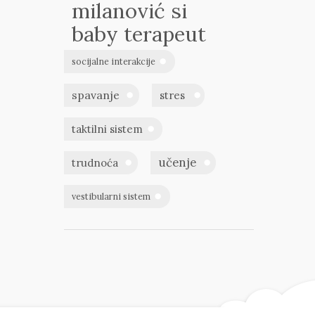
milanović si
baby terapeut
socijalne interakcije
spavanje
stres
taktilni sistem
učenje
trudnoća
vestibularni sistem