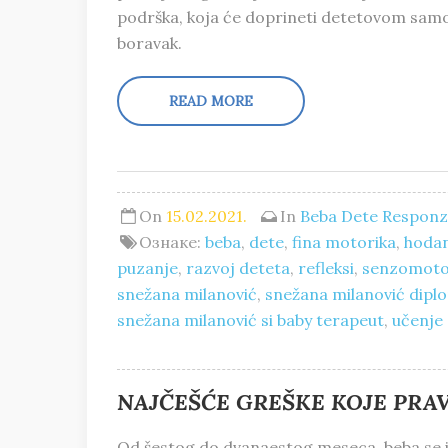
podrška, koja će doprineti detetovom samop
boravak.
READ MORE
On
15.02.2021.
In
Beba
Dete
Responzi
Ознаке:
beba
,
dete
,
fina motorika
,
hoda
puzanje
,
razvoj deteta
,
refleksi
,
senzomotor
snežana milanović
,
snežana milanović diplo
snežana milanović si baby terapeut
,
učenje
NAJČEŠĆE GREŠKE KOJE PRAVE
Od šestog do dvanaestog meseca, beba se in