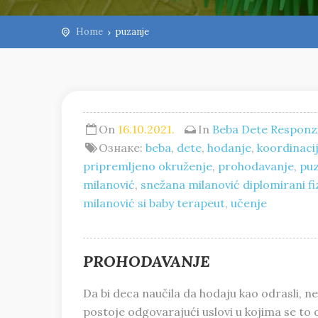
Home
puzanje
On
16.10.2021.
In
Beba
Dete
Responzi
Ознаке:
beba
,
dete
,
hodanje
,
koordinaci
pripremljeno okruženje
,
prohodavanje
,
pu
milanović
,
snežana milanović diplomirani f
milanović si baby terapeut
,
učenje
PROHODAVANJE
Da bi deca naučila da hodaju kao odrasli, n
postoje odgovarajući uslovi u kojima se to 