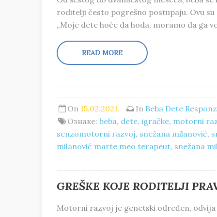
roditelji često pogrešno postupaju. Ovu su 
„Moje dete hoće da hoda, moramo da ga v
READ MORE
On
15.02.2021.
In
Beba
Dete
Responzi
Ознаке:
beba
,
dete
,
igračke
,
motorni ra
senzomotorni razvoj
,
snežana milanović
,
s
milanović marte meo terapeut
,
snežana mil
GREŠKE KOJE RODITELJI PRA
Motorni razvoj je genetski određen, odvija