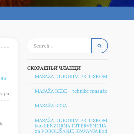
СКОРАШЊИ ЧЛАНЦИ
MASAŽA DUBOKIM PRITISKOM
ana
MASAŽA BEBE – tehnike masaže
тара
MASAŽA BEBA
MASAŽA DUBOKIM PRITISKOM
da
kao SENZORNA INTERVENCIJA
za POBOLJŠANJE SPAVANJA kod