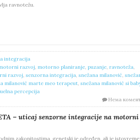
lja ravnotežu.
 integracija
motorni razvoj
,
motorno planiranje
,
puzanje
,
ravnoteža
,
ni razvoj
,
senzorna integracija
,
snežana milanović
,
sneža
a milanović marte meo terapeut
,
snežana milanović si bab
zuelna percepcija
Нема комен
 uticaj senzorne integracije na motorni
dnim zakonitostima, genetski je određen, ali je istovrem