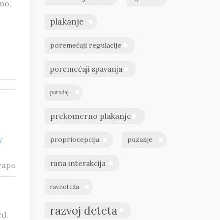
mo,
plakanje
poremećaji regulacije
poremećaji spavanja
porođaj
prekomerno plakanje
y
propriocepcija
puzanje
rana interakcija
тара
ravnoteža
razvoj deteta
ed.