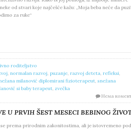
neke od stvari koje najčešće kažu: „Moja beba neće da puzi“
odimo za ruke“
vno roditeljstvo
zvoj
,
normalan razvoj
,
puzanje
,
razvoj deteta
,
refleksi
,
nežana milanović diplomirani fizioterapeut
,
snežana
anović si baby terapeut
,
zvečka
Нема комен
VE U PRVIH ŠEST MESECI BEBINOG ŽIVO
 se prema prirodnim zakonitostima, ali je istovremeno po