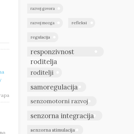
razvoj govora
refleksi
razvoj mozga
regulacija
responzivnost
roditelja
roditelji
na
y
samoregulacija
тара
senzomotorni razvoj
senzorna integracija
senzorna stimulacija
eno