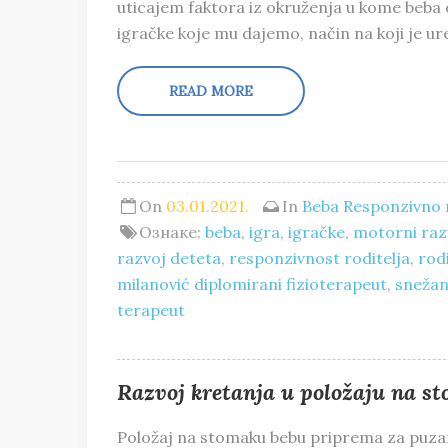
uticajem faktora iz okruženja u kome beba 
igračke koje mu dajemo, način na koji je u
READ MORE
On
03.01.2021.
In
Beba
Responzivno r
Ознаке:
beba
,
igra
,
igračke
,
motorni raz
razvoj deteta
,
responzivnost roditelja
,
rodi
milanović diplomirani fizioterapeut
,
snežan
terapeut
Razvoj kretanja u položaju na st
Položaj na stomaku bebu priprema za puzanj