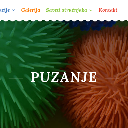
cije
Galerija
Saveti stručnjaka
Kontakt
PUZANJE