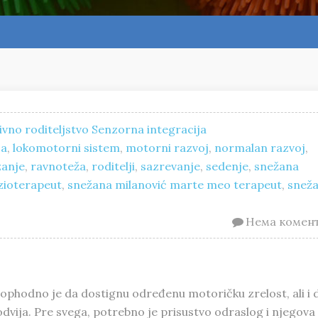
vno roditeljstvo
Senzorna integracija
ja
,
lokomotorni sistem
,
motorni razvoj
,
normalan razvoj
,
zanje
,
ravnoteža
,
roditelji
,
sazrevanje
,
sedenje
,
snežana
izioterapeut
,
snežana milanović marte meo terapeut
,
snež
Нема комен
eophodno je da dostignu određenu motoričku zrelost, ali i 
odvija. Pre svega, potrebno je prisustvo odraslog i njegova