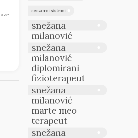
senzorni sistemi
laze
snežana
milanović
snežana
milanović
diplomirani
fizioterapeut
snežana
milanović
marte meo
terapeut
snežana