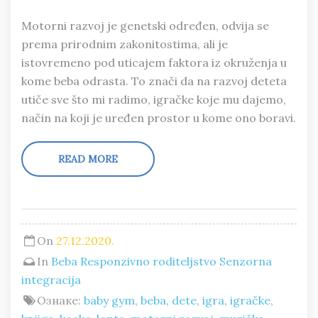
Motorni razvoj je genetski određen, odvija se
prema prirodnim zakonitostima, ali je
istovremeno pod uticajem faktora iz okruženja u
kome beba odrasta. To znači da na razvoj deteta
utiče sve što mi radimo, igračke koje mu dajemo,
način na koji je uređen prostor u kome ono boravi.
READ MORE
On
27.12.2020.
In
Beba
Responzivno roditeljstvo
Senzorna
integracija
Ознаке:
baby gym
,
beba
,
dete
,
igra
,
igračke
,