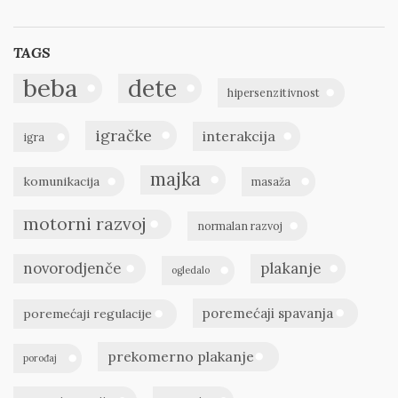
TAGS
beba
dete
hipersenzitivnost
igračke
interakcija
igra
majka
komunikacija
masaža
motorni razvoj
normalan razvoj
novorodjenče
plakanje
ogledalo
poremećaji spavanja
poremećaji regulacije
prekomerno plakanje
porođaj