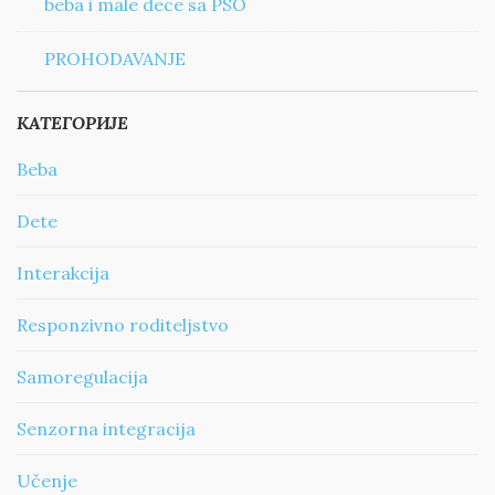
beba i male dece sa PSO
PROHODAVANJE
КАТЕГОРИЈЕ
Beba
Dete
Interakcija
Responzivno roditeljstvo
Samoregulacija
Senzorna integracija
Učenje