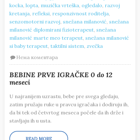
kocka
,
lopta
,
muzička vrteška
,
ogledalo
,
razvoj
kretanja
,
refleksi
,
responzivnost roditelja
,
senzomotorni razvoj
,
snežana milanović
,
snežana
milanović diplomirani fizioterapeut
,
snežana
milanović marte meo terapeut
,
snežana milanović
si baby terapeut
,
taktilni sistem
,
zvečka
Нема коментара
BEBINE PRVE IGRAČKE 0 do 12
meseci
U najranijem uzrastu, bebe pre svega gledaju,
zatim pružaju ruke u pravcu igračaka i dodiruju ih,
da bi tek od četvrtog meseca počele da ih drže i
stavljaju ih u usta.
READ MORE