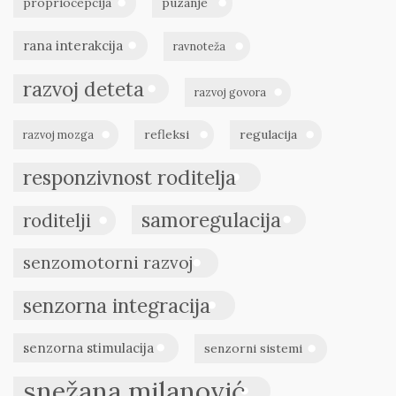
propriocepcija
puzanje
rana interakcija
ravnoteža
razvoj deteta
razvoj govora
refleksi
regulacija
razvoj mozga
responzivnost roditelja
samoregulacija
roditelji
senzomotorni razvoj
senzorna integracija
senzorna stimulacija
senzorni sistemi
snežana milanović