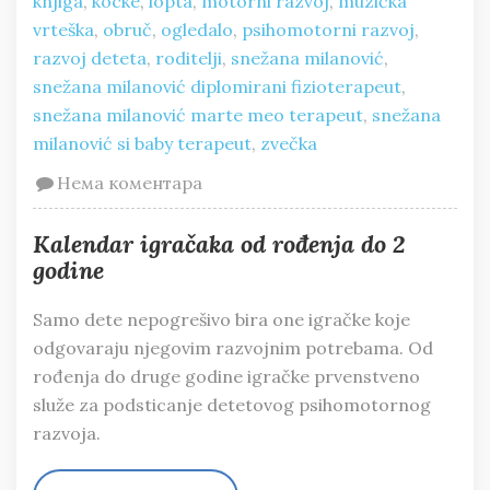
knjiga
,
kocke
,
lopta
,
motorni razvoj
,
muzička
vrteška
,
obruč
,
ogledalo
,
psihomotorni razvoj
,
razvoj deteta
,
roditelji
,
snežana milanović
,
snežana milanović diplomirani fizioterapeut
,
snežana milanović marte meo terapeut
,
snežana
milanović si baby terapeut
,
zvečka
Нема коментара
Kalendar igračaka od rođenja do 2
godine
Samo dete nepogrešivo bira one igračke koje
odgovaraju njegovim razvojnim potrebama. Od
rođenja do druge godine igračke prvenstveno
služe za podsticanje detetovog psihomotornog
razvoja.