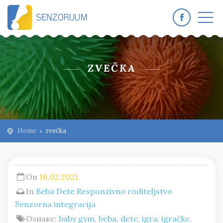
ZVEČKA
Home
zvečka
On
16.02.2021.
In
Beba
Dete
Responzivno roditeljstvo
Senzorna integracija
Ознаке:
baby gym
,
beba
,
dete
,
igra
,
igračke
,