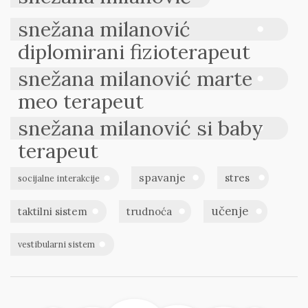
snežana milanović
diplomirani fizioterapeut
snežana milanović marte
meo terapeut
snežana milanović si baby
terapeut
spavanje
stres
socijalne interakcije
učenje
taktilni sistem
trudnoća
vestibularni sistem