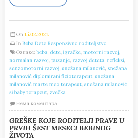
On
15.02.2021.
In
Beba
Dete
Responzivno roditeljstvo
Ознаке:
beba
,
dete
,
igračke
,
motorni razvoj
,
normalan razvoj
,
puzanje
,
razvoj deteta
,
refleksi
,
senzomotorni razvoj
,
snežana milanović
,
snežana
milanović diplomirani fizioterapeut
,
snežana
milanović marte meo terapeut
,
snežana milanović
si baby terapeut
,
zvečka
Нема коментара
GREŠKE KOJE RODITELJI PRAVE U
PRVIH ŠEST MESECI BEBINOG
ŽIVOTA