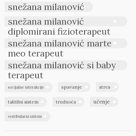
snežana milanović
snežana milanović
diplomirani fizioterapeut
snežana milanović marte
meo terapeut
snežana milanović si baby
terapeut
spavanje
stres
socijalne interakcije
učenje
taktilni sistem
trudnoća
vestibularni sistem