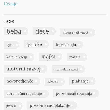
Učenje
TAGS
beba
dete
hipersenzitivnost
igračke
interakcija
igra
majka
komunikacija
masaža
motorni razvoj
normalan razvoj
novorodjenče
plakanje
ogledalo
poremećaji spavanja
poremećaji regulacije
prekomerno plakanje
porođaj