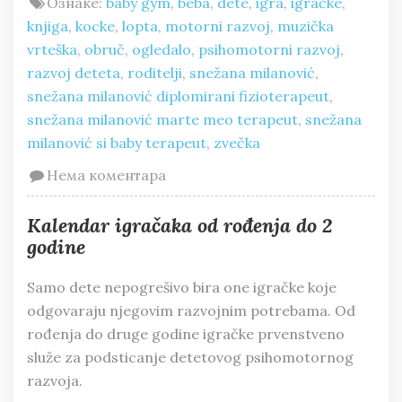
Ознаке:
baby gym
,
beba
,
dete
,
igra
,
igračke
,
knjiga
,
kocke
,
lopta
,
motorni razvoj
,
muzička
vrteška
,
obruč
,
ogledalo
,
psihomotorni razvoj
,
razvoj deteta
,
roditelji
,
snežana milanović
,
snežana milanović diplomirani fizioterapeut
,
snežana milanović marte meo terapeut
,
snežana
milanović si baby terapeut
,
zvečka
Нема коментара
Kalendar igračaka od rođenja do 2
godine
Samo dete nepogrešivo bira one igračke koje
odgovaraju njegovim razvojnim potrebama. Od
rođenja do druge godine igračke prvenstveno
služe za podsticanje detetovog psihomotornog
razvoja.