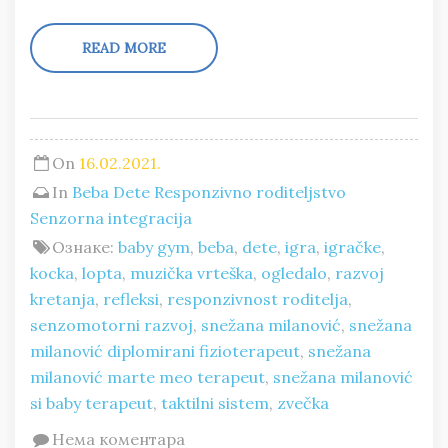
READ MORE
On
16.02.2021.
In
Beba
Dete
Responzivno roditeljstvo
Senzorna integracija
Ознаке:
baby gym
,
beba
,
dete
,
igra
,
igračke
,
kocka
,
lopta
,
muzička vrteška
,
ogledalo
,
razvoj
kretanja
,
refleksi
,
responzivnost roditelja
,
senzomotorni razvoj
,
snežana milanović
,
snežana
milanović diplomirani fizioterapeut
,
snežana
milanović marte meo terapeut
,
snežana milanović
si baby terapeut
,
taktilni sistem
,
zvečka
Нема коментара