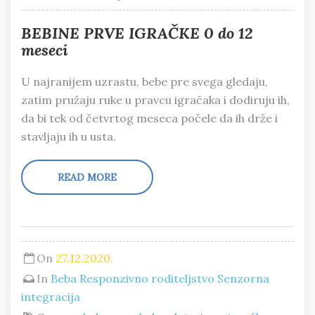
BEBINE PRVE IGRAČKE 0 do 12
meseci
U najranijem uzrastu, bebe pre svega gledaju,
zatim pružaju ruke u pravcu igračaka i dodiruju ih,
da bi tek od četvrtog meseca počele da ih drže i
stavljaju ih u usta.
READ MORE
On
27.12.2020.
In
Beba
Responzivno roditeljstvo
Senzorna
integracija