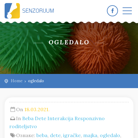
OGLEDALO
Home
ogledalo
On
18.03.2021.
In
Beba
Dete
Interakcija
Responzivno
roditeljstvo
Ознаке:
beba
,
dete
,
igračke
,
majka
,
ogledalo
,