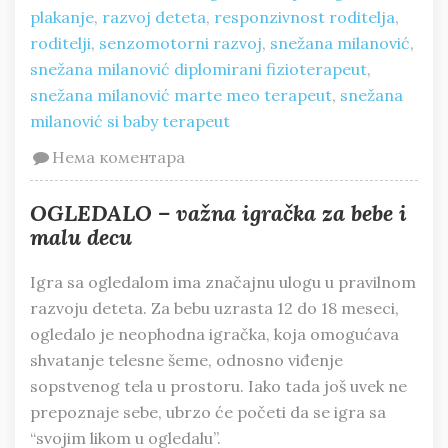
plakanje
,
razvoj deteta
,
responzivnost roditelja
,
roditelji
,
senzomotorni razvoj
,
snežana milanović
,
snežana milanović diplomirani fizioterapeut
,
snežana milanović marte meo terapeut
,
snežana
milanović si baby terapeut
Нема коментара
OGLEDALO – važna igračka za bebe i
malu decu
Igra sa ogledalom ima značajnu ulogu u pravilnom
razvoju deteta. Za bebu uzrasta 12 do 18 meseci,
ogledalo je neophodna igračka, koja omogućava
shvatanje telesne šeme, odnosno viđenje
sopstvenog tela u prostoru. Iako tada još uvek ne
prepoznaje sebe, ubrzo će početi da se igra sa
“svojim likom u ogledalu”.