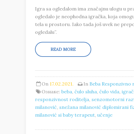
Igra sa ogledalom ima značajnu ulogu u pra
ogledalo je neophodna igračka, koja omog
tela u prostoru. Iako tada još uvek ne prep
ogledalu”.
READ MORE
On
17.02.2021.
In
Beba
Responzivno r
Ознаке:
beba
,
čulo sluha
,
čulo vida
,
igra
responzivnost roditelja
,
senzomotorni raz
milanović
,
snežana milanović diplomirani f
milanović si baby terapeut
,
učenje