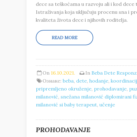
dece sa teškoćama u razvoju ali i kod dece 
Istraživanja koja uključuju procenu sna i p
kvaliteta života dece i njihovih roditelja.
READ MORE
On
16.10.2021.
In
Beba
Dete
Responzi
Ознаке:
beba
,
dete
,
hodanje
,
koordinaci
pripremljeno okruženje
,
prohodavanje
,
pu
milanović
,
snežana milanović diplomirani f
milanović si baby terapeut
,
učenje
PROHODAVANJE