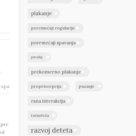
plakanje
poremećaji regulacije
poremećaji spavanja
porođaj
,
prekomerno plakanje
тара
propriocepcija
puzanje
rana interakcija
ravnoteža
 pre
razvoj deteta
od