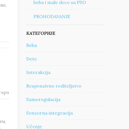
beba i male dece sa PSO
ene.
PROHODAVANJE
КАТЕГОРИЈЕ
Beba
Dete
Interakcija
Responzivno roditeljstvo
тара
Samoregulacija
Senzorna integracija
ru,
Učenje
i