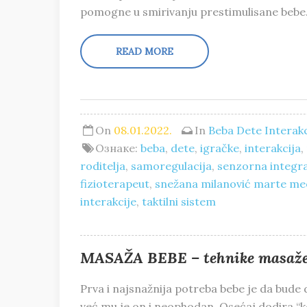
pomogne u smirivanju prestimulisane bebe. 
READ MORE
On
08.01.2022.
In
Beba
Dete
Interakc
Ознаке:
beba
,
dete
,
igračke
,
interakcija
,
roditelja
,
samoregulacija
,
senzorna integra
fizioterapeut
,
snežana milanović marte me
interakcije
,
taktilni sistem
MASAŽA BEBE – tehnike masaž
Prva i najsnažnija potreba bebe je da bude
već mu je on i neophodan. Osećaj dodira “ko