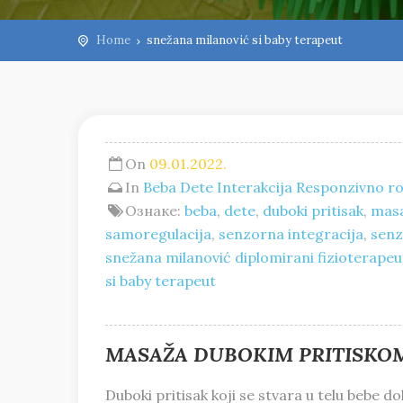
Home
snežana milanović si baby terapeut
On
09.01.2022.
In
Beba
Dete
Interakcija
Responzivno ro
Ознаке:
beba
,
dete
,
duboki pritisak
,
mas
samoregulacija
,
senzorna integracija
,
senz
snežana milanović diplomirani fizioterapeu
si baby terapeut
MASAŽA DUBOKIM PRITISKO
Duboki pritisak koji se stvara u telu bebe 