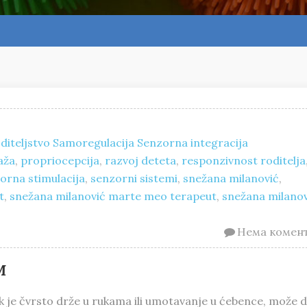
diteljstvo
Samoregulacija
Senzorna integracija
aža
,
propriocepcija
,
razvoj deteta
,
responzivnost roditelja
orna stimulacija
,
senzorni sistemi
,
snežana milanović
,
t
,
snežana milanović marte meo terapeut
,
snežana milanov
Нема комен
M
dok je čvrsto drže u rukama ili umotavanje u ćebence, može 