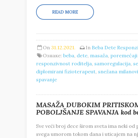
READ MORE
On
31.12.2021.
In
Beba
Dete
Responzi
Ознаке:
beba
,
dete
,
masaža
,
poremećaji 
responzivnost roditelja
,
samoregulacija
,
s
diplomirani fizioterapeut
,
snežana milanov
spavanje
MASAŽA DUBOKIM PRITISKOM
POBOLJŠANJE SPAVANJA kod beb
Sve veći broj dece širom sveta ima neki o
svega umorom tokom dana i uticajem na nji