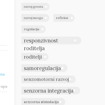
razvoj govora
refleksi
razvoj mozga
regulacija
responzivnost
roditelja
roditelji
samoregulacija
ana
senzomotorni razvoj
тара
senzorna integracija
senzorna stimulacija