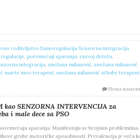
vno roditeljstvo
Samoregulacija
Senzorna integracija
regulacije
,
poremećaji spavanja
,
razvoj deteta
,
enzorna integracija
,
snežana milanović
,
snežana milanović
ić marte meo terapeut
,
snežana milanović si baby terapeut
Нема комен
 kao SENZORNA INTERVENCIJA za
a i male dece sa PSO
d poremećaja spavanja. Manifestuju se brojnim problemima,
hove grube motoričke sposobnosti. Prevalencija je veća k