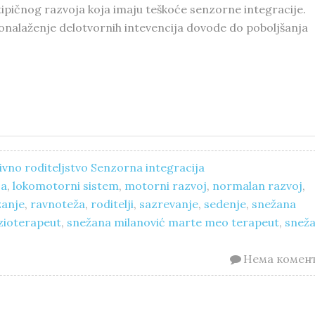
tipičnog razvoja koja imaju teškoće senzorne integracije.
ronalaženje delotvornih intevencija dovode do poboljšanja
vno roditeljstvo
Senzorna integracija
ja
,
lokomotorni sistem
,
motorni razvoj
,
normalan razvoj
,
zanje
,
ravnoteža
,
roditelji
,
sazrevanje
,
sedenje
,
snežana
izioterapeut
,
snežana milanović marte meo terapeut
,
snež
Нема комен