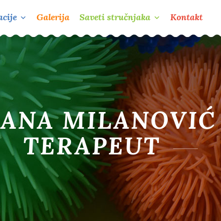
cije
Galerija
Saveti stručnjaka
Kontakt
ANA MILANOVIĆ 
TERAPEUT