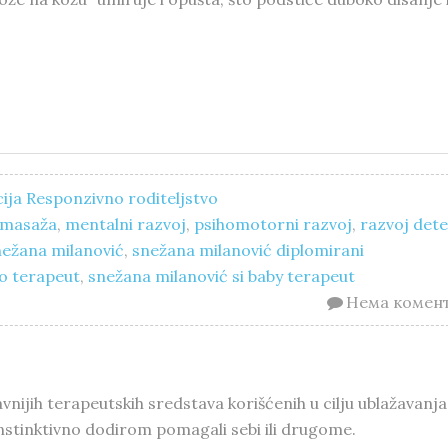
ija
Responzivno roditeljstvo
masaža
,
mentalni razvoj
,
psihomotorni razvoj
,
razvoj det
nežana milanović
,
snežana milanović diplomirani
o terapeut
,
snežana milanović si baby terapeut
Нема комен
vnijih terapeutskih sredstava korišćenih u cilju ublažavanja
instinktivno dodirom pomagali sebi ili drugome.