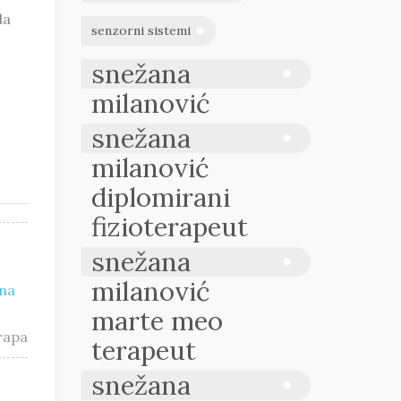
da
senzorni sistemi
snežana
milanović
snežana
milanović
diplomirani
fizioterapeut
snežana
milanović
na
marte meo
тара
terapeut
snežana