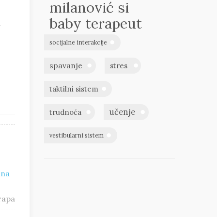
milanović si
baby terapeut
g
socijalne interakcije
spavanje
stres
taktilni sistem
učenje
trudnoća
vestibularni sistem
ana
тара