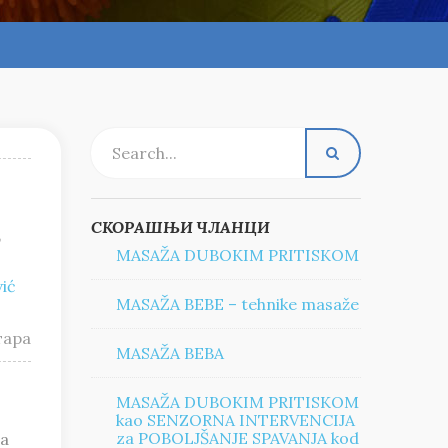
СКОРАШЊИ ЧЛАНЦИ
,
MASAŽA DUBOKIM PRITISKOM
ić
MASAŽA BEBE – tehnike masaže
тара
MASAŽA BEBA
MASAŽA DUBOKIM PRITISKOM
kao SENZORNA INTERVENCIJA
za POBOLJŠANJE SPAVANJA kod
da