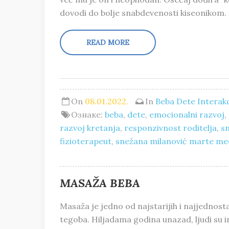
dovodi do bolje snabdevenosti kiseonikom.
READ MORE
On
08.01.2022.
In
Beba
Dete
Interakc
Ознаке:
beba
,
dete
,
emocionalni razvoj
,
razvoj kretanja
,
responzivnost roditelja
,
s
fizioterapeut
,
snežana milanović marte me
MASAŽA BEBA
Masaža je jedno od najstarijih i najjednosta
tegoba. Hiljadama godina unazad, ljudi su 