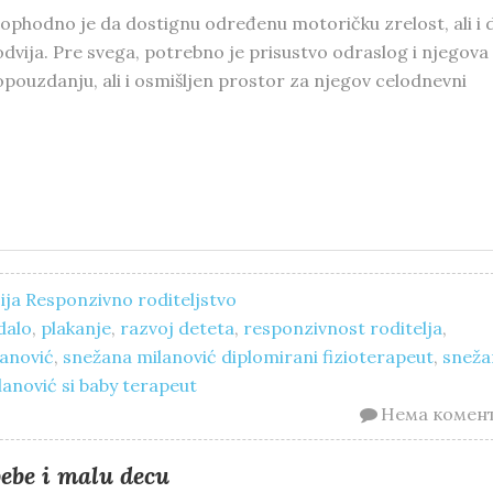
eophodno je da dostignu određenu motoričku zrelost, ali i 
odvija. Pre svega, potrebno je prisustvo odraslog i njegova
ouzdanju, ali i osmišljen prostor za njegov celodnevni
ija
Responzivno roditeljstvo
dalo
,
plakanje
,
razvoj deteta
,
responzivnost roditelja
,
anović
,
snežana milanović diplomirani fizioterapeut
,
sneža
anović si baby terapeut
Нема комен
be i malu decu