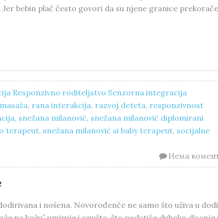
Jer bebin plač često govori da su njene granice prekorač
ija
Responzivno roditeljstvo
Senzorna integracija
masaža
,
rana interakcija
,
razvoj deteta
,
responzivnost
cija
,
snežana milanović
,
snežana milanović diplomirani
o terapeut
,
snežana milanović si baby terapeut
,
socijalne
Нема комен
e
 dodirivana i nošena. Novorođenče ne samo što uživa u dodi
že na kožu” umiruje i opušta, što podstiče duboko disanje 