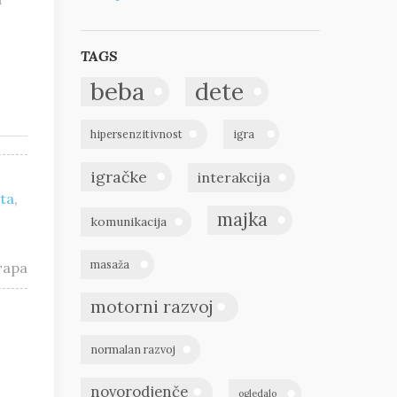
TAGS
beba
dete
hipersenzitivnost
igra
igračke
interakcija
eta
,
majka
komunikacija
masaža
тара
motorni razvoj
normalan razvoj
novorodjenče
ogledalo