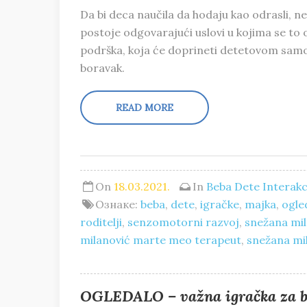
Da bi deca naučila da hodaju kao odrasli, n
postoje odgovarajući uslovi u kojima se to 
podrška, koja će doprineti detetovom samop
boravak.
READ MORE
On
18.03.2021.
In
Beba
Dete
Interakc
Ознаке:
beba
,
dete
,
igračke
,
majka
,
ogle
roditelji
,
senzomotorni razvoj
,
snežana mil
milanović marte meo terapeut
,
snežana mil
OGLEDALO – važna igračka za be