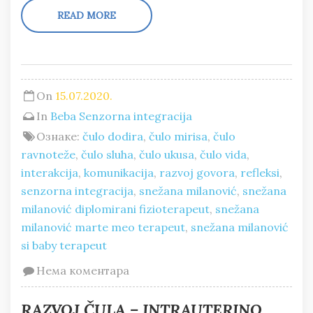
READ MORE
On
15.07.2020.
In
Beba
Senzorna integracija
Ознаке:
čulo dodira
,
čulo mirisa
,
čulo
ravnoteže
,
čulo sluha
,
čulo ukusa
,
čulo vida
,
interakcija
,
komunikacija
,
razvoj govora
,
refleksi
,
senzorna integracija
,
snežana milanović
,
snežana
milanović diplomirani fizioterapeut
,
snežana
milanović marte meo terapeut
,
snežana milanović
si baby terapeut
Нема коментара
RAZVOJ ČULA – INTRAUTERINO