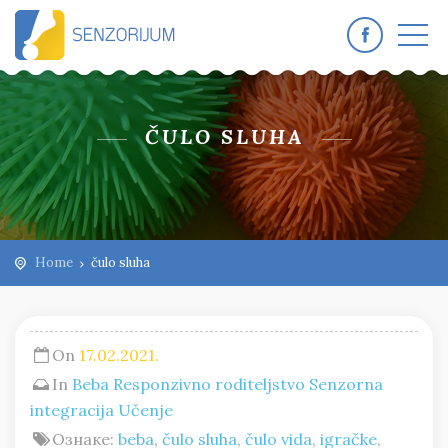
ČULO SLUHA
Home
čulo sluha
On
17.02.2021.
In
Beba
Responzivno roditeljstvo
Senzorna
integracija
Učenje
Ознаке:
beba
,
čulo sluha
,
čulo vida
,
igračke
,