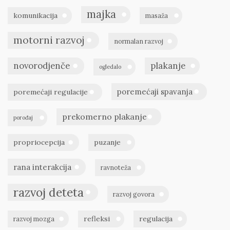
majka
komunikacija
masaža
motorni razvoj
normalan razvoj
novorodjenče
plakanje
ogledalo
poremećaji spavanja
poremećaji regulacije
prekomerno plakanje
porođaj
propriocepcija
puzanje
rana interakcija
ravnoteža
razvoj deteta
razvoj govora
refleksi
regulacija
razvoj mozga