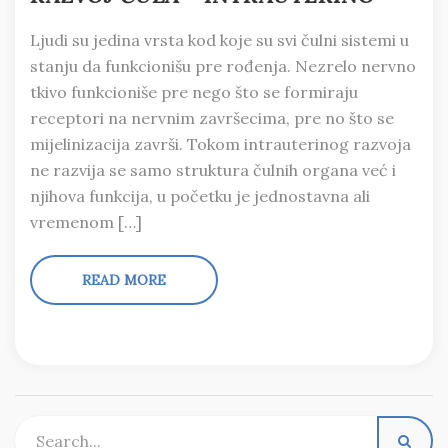
Ljudi su jedina vrsta kod koje su svi čulni sistemi u
stanju da funkcionišu pre rođenja. Nezrelo nervno
tkivo funkcioniše pre nego što se formiraju
receptori na nervnim završecima, pre no što se
mijelinizacija završi. Tokom intrauterinog razvoja
ne razvija se samo struktura čulnih organa već i
njihova funkcija, u početku je jednostavna ali
vremenom […]
READ MORE