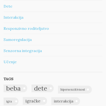
Dete
Interakcija
Responzivno roditeljstvo
Samoregulacija
Senzorna integracija
Učenje
TAGS
beba
dete
hipersenzitivnost
igračke
interakcija
igra