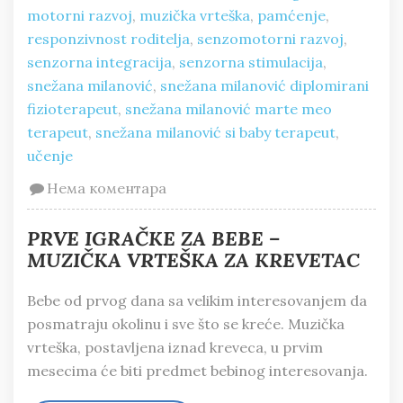
motorni razvoj
,
muzička vrteška
,
pamćenje
,
responzivnost roditelja
,
senzomotorni razvoj
,
senzorna integracija
,
senzorna stimulacija
,
snežana milanović
,
snežana milanović diplomirani
fizioterapeut
,
snežana milanović marte meo
terapeut
,
snežana milanović si baby terapeut
,
učenje
Нема коментара
PRVE IGRAČKE ZA BEBE –
MUZIČKA VRTEŠKA ZA KREVETAC
Bebe od prvog dana sa velikim interesovanjem da
posmatraju okolinu i sve što se kreće. Muzička
vrteška, postavljena iznad kreveca, u prvim
mesecima će biti predmet bebinog interesovanja.