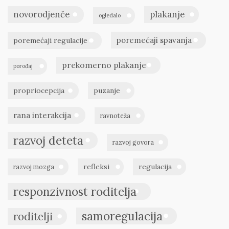
novorodjenče
plakanje
ogledalo
poremećaji spavanja
poremećaji regulacije
prekomerno plakanje
porođaj
propriocepcija
puzanje
rana interakcija
ravnoteža
razvoj deteta
razvoj govora
refleksi
regulacija
razvoj mozga
responzivnost roditelja
samoregulacija
roditelji