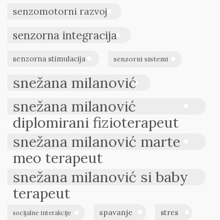
senzomotorni razvoj
senzorna integracija
senzorna stimulacija
senzorni sistemi
snežana milanović
snežana milanović
diplomirani fizioterapeut
snežana milanović marte
meo terapeut
snežana milanović si baby
terapeut
spavanje
stres
socijalne interakcije