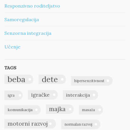
Responzivno roditeljstvo
Samoregulacija
Senzorna integracija
Učenje
TAGS
beba
dete
hipersenzitivnost
igračke
interakcija
igra
majka
komunikacija
masaža
motorni razvoj
normalan razvoj