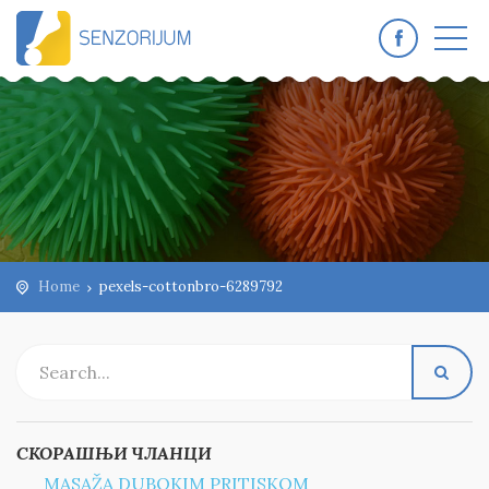
Home
pexels-cottonbro-6289792
СКОРАШЊИ ЧЛАНЦИ
MASAŽA DUBOKIM PRITISKOM