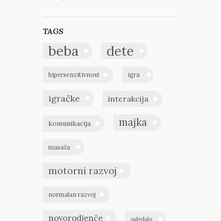
TAGS
beba
dete
hipersenzitivnost
igra
igračke
interakcija
majka
komunikacija
masaža
motorni razvoj
normalan razvoj
novorodjenče
ogledalo