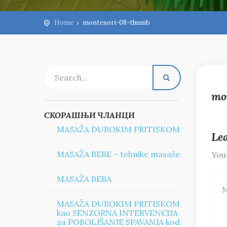
Home
montesori-08-thumb
mo
СКОРАШЊИ ЧЛАНЦИ
MASAŽA DUBOKIM PRITISKOM
Le
MASAŽA BEBE – tehnike masaže
Your
MASAŽA BEBA
MASAŽA DUBOKIM PRITISKOM
kao SENZORNA INTERVENCIJA
za POBOLJŠANJE SPAVANJA kod