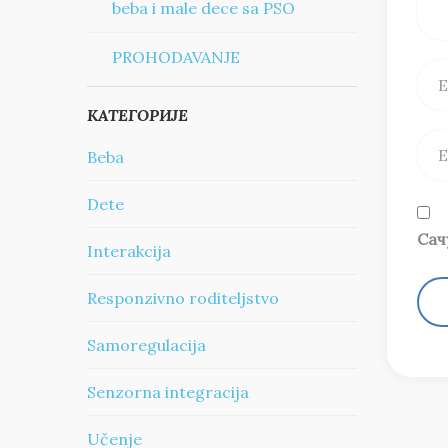
beba i male dece sa PSO
PROHODAVANJE
КАТЕГОРИЈЕ
Beba
Dete
Сач
Interakcija
Responzivno roditeljstvo
Samoregulacija
Senzorna integracija
Učenje