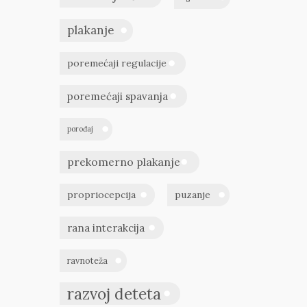
plakanje
poremećaji regulacije
poremećaji spavanja
porođaj
prekomerno plakanje
propriocepcija
puzanje
rana interakcija
ravnoteža
razvoj deteta