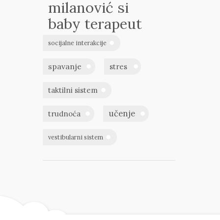
milanović si
baby terapeut
socijalne interakcije
spavanje
stres
taktilni sistem
učenje
trudnoća
vestibularni sistem