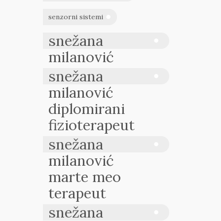
senzorni sistemi
snežana
milanović
snežana
milanović
diplomirani
fizioterapeut
snežana
milanović
marte meo
terapeut
snežana