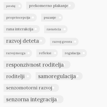
prekomerno plakanje
porođaj
propriocepcija
puzanje
rana interakcija
ravnoteža
razvoj deteta
razvoj govora
refleksi
regulacija
razvoj mozga
responzivnost roditelja
samoregulacija
roditelji
senzomotorni razvoj
senzorna integracija