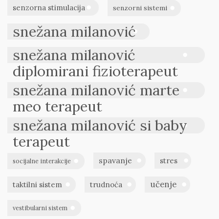
senzorna stimulacija
senzorni sistemi
snežana milanović
snežana milanović
diplomirani fizioterapeut
snežana milanović marte
meo terapeut
snežana milanović si baby
terapeut
spavanje
stres
socijalne interakcije
učenje
taktilni sistem
trudnoća
vestibularni sistem