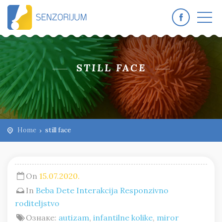
STILL FACE
Home
still face
On
15.07.2020.
In
Beba
Dete
Interakcija
Responzivno
roditeljstvo
Ознаке:
autizam
,
infantilne kolike
,
miror