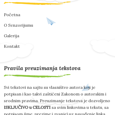
Početna
O Senzorijumu
Galerija
Kontakt
Pravila preuzimanja tekstova
Svi tekstovi na sajtu su vlasništvo autora koji je
potpisan i kao takvi zaštićeni Zakonom o autorskim i
srodnim pravima. Preuzimanje tekstova je dozvoljeno
ISKLJUČIVO u CELOSTI
sa svim linkovima u tekstu, sa
potpisom (ime, prezime i zvanje) uz navođenje linka