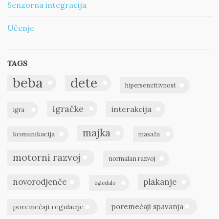
Senzorna integracija
Učenje
TAGS
beba
dete
hipersenzitivnost
igračke
interakcija
igra
majka
komunikacija
masaža
motorni razvoj
normalan razvoj
novorodjenče
plakanje
ogledalo
poremećaji spavanja
poremećaji regulacije