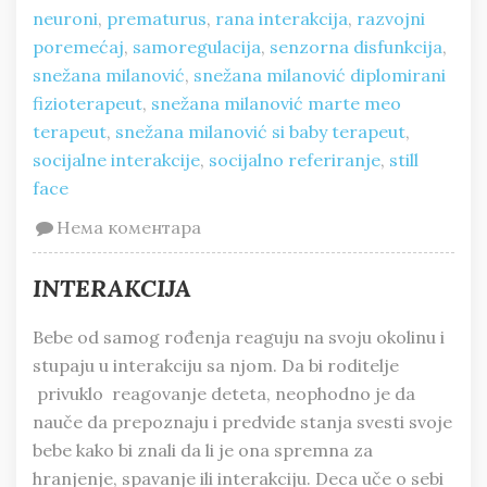
neuroni
,
prematurus
,
rana interakcija
,
razvojni
poremećaj
,
samoregulacija
,
senzorna disfunkcija
,
snežana milanović
,
snežana milanović diplomirani
fizioterapeut
,
snežana milanović marte meo
terapeut
,
snežana milanović si baby terapeut
,
socijalne interakcije
,
socijalno referiranje
,
still
face
Нема коментара
INTERAKCIJA
Bebe od samog rođenja reaguju na svoju okolinu i
stupaju u interakciju sa njom. Da bi roditelje
privuklo reagovanje deteta, neophodno je da
nauče da prepoznaju i predvide stanja svesti svoje
bebe kako bi znali da li je ona spremna za
hranjenje, spavanje ili interakciju. Deca uče o sebi