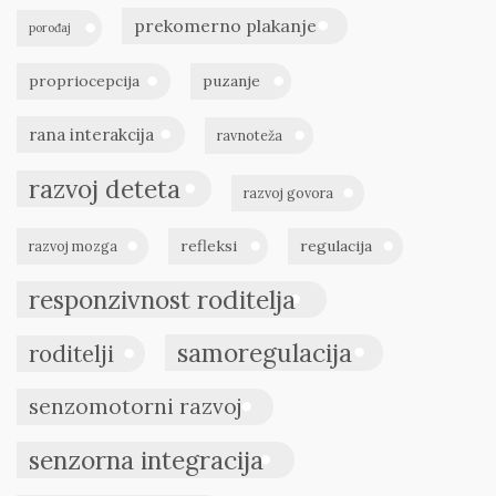
prekomerno plakanje
porođaj
propriocepcija
puzanje
rana interakcija
ravnoteža
razvoj deteta
razvoj govora
refleksi
regulacija
razvoj mozga
responzivnost roditelja
samoregulacija
roditelji
senzomotorni razvoj
senzorna integracija