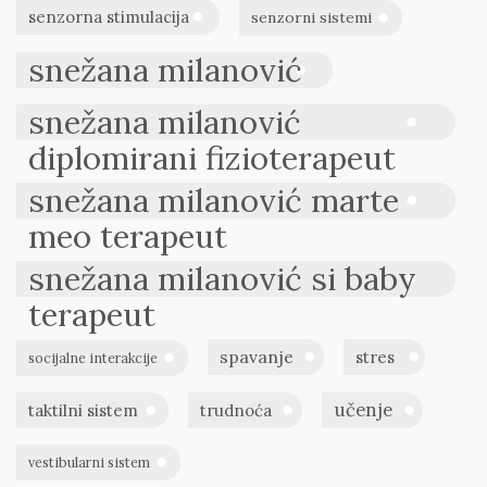
senzorna stimulacija
senzorni sistemi
snežana milanović
snežana milanović
diplomirani fizioterapeut
snežana milanović marte
meo terapeut
snežana milanović si baby
terapeut
spavanje
stres
socijalne interakcije
učenje
taktilni sistem
trudnoća
vestibularni sistem