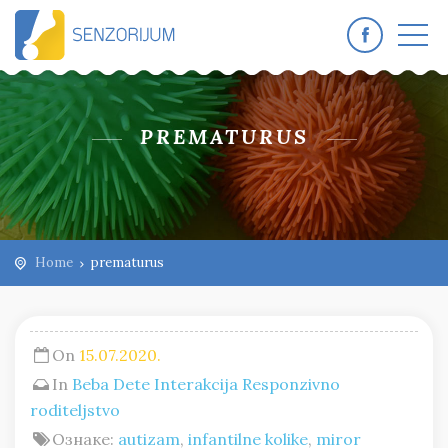
PREMATURUS
Home
prematurus
On
15.07.2020.
In
Beba
Dete
Interakcija
Responzivno
roditeljstvo
Ознаке:
autizam
,
infantilne kolike
,
miror