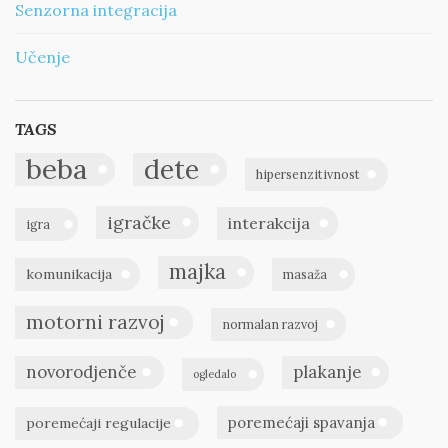
Senzorna integracija
Učenje
TAGS
beba
dete
hipersenzitivnost
igračke
interakcija
igra
majka
komunikacija
masaža
motorni razvoj
normalan razvoj
novorodjenče
plakanje
ogledalo
poremećaji spavanja
poremećaji regulacije