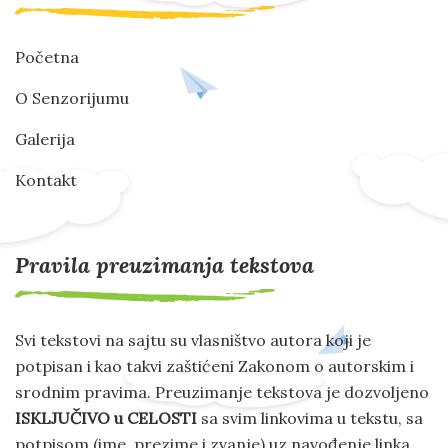
Početna
O Senzorijumu
Galerija
Kontakt
Pravila preuzimanja tekstova
Svi tekstovi na sajtu su vlasništvo autora koji je
potpisan i kao takvi zaštićeni Zakonom o autorskim i
srodnim pravima. Preuzimanje tekstova je dozvoljeno
ISKLJUČIVO u CELOSTI
sa svim linkovima u tekstu, sa
potpisom (ime, prezime i zvanje) uz navođenje linka