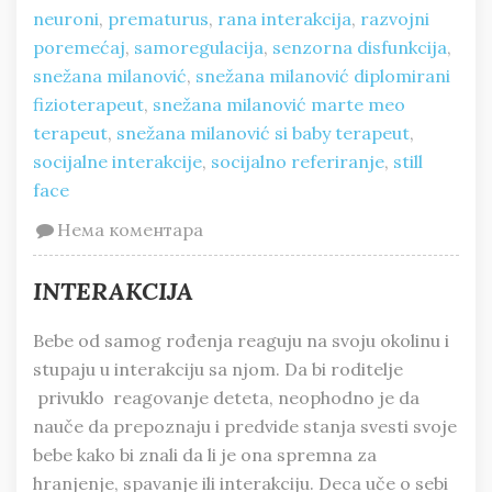
neuroni
,
prematurus
,
rana interakcija
,
razvojni
poremećaj
,
samoregulacija
,
senzorna disfunkcija
,
snežana milanović
,
snežana milanović diplomirani
fizioterapeut
,
snežana milanović marte meo
terapeut
,
snežana milanović si baby terapeut
,
socijalne interakcije
,
socijalno referiranje
,
still
face
Нема коментара
INTERAKCIJA
Bebe od samog rođenja reaguju na svoju okolinu i
stupaju u interakciju sa njom. Da bi roditelje
privuklo reagovanje deteta, neophodno je da
nauče da prepoznaju i predvide stanja svesti svoje
bebe kako bi znali da li je ona spremna za
hranjenje, spavanje ili interakciju. Deca uče o sebi