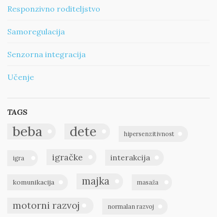
Responzivno roditeljstvo
Samoregulacija
Senzorna integracija
Učenje
TAGS
beba
dete
hipersenzitivnost
igračke
interakcija
igra
majka
komunikacija
masaža
motorni razvoj
normalan razvoj