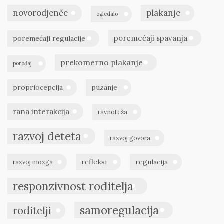
novorodjenče
plakanje
ogledalo
poremećaji spavanja
poremećaji regulacije
prekomerno plakanje
porođaj
propriocepcija
puzanje
rana interakcija
ravnoteža
razvoj deteta
razvoj govora
refleksi
regulacija
razvoj mozga
responzivnost roditelja
samoregulacija
roditelji