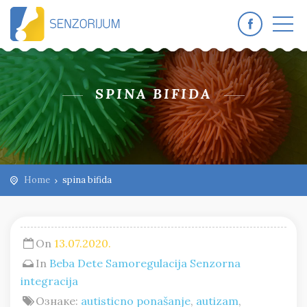
SPINA BIFIDA
Home
spina bifida
On
13.07.2020.
In
Beba
Dete
Samoregulacija
Senzorna
integracija
Ознаке:
autisticno ponašanje
,
autizam
,