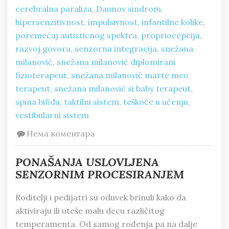
cerebralna paraliza
,
Daunov sindrom
,
hipersenzitivnost
,
impulsivnost
,
infantilne kolike
,
poremećaj autisticnog spektra
,
propriocepcija
,
razvoj govora
,
senzorna integracija
,
snežana
milanović
,
snežana milanović diplomirani
fizioterapeut
,
snežana milanović marte meo
terapeut
,
snežana milanović si baby terapeut
,
spina bifida
,
taktilni sistem
,
teškoće u učenju
,
vestibularni sistem
Нема коментара
PONAŠANJA USLOVLJENA
SENZORNIM PROCESIRANJEM
Roditelji i pedijatri su oduvek brinuli kako da
aktiviraju ili uteše malu decu različitog
temperamenta. Od samog rođenja pa na dalje