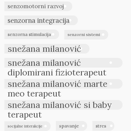
senzomotorni razvoj
senzorna integracija
senzorna stimulacija
senzorni sistemi
snežana milanović
snežana milanović
diplomirani fizioterapeut
snežana milanović marte
meo terapeut
snežana milanović si baby
terapeut
spavanje
stres
socijalne interakcije