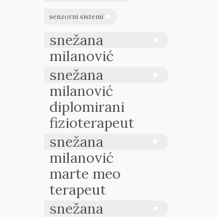
senzorni sistemi
snežana
milanović
snežana
milanović
diplomirani
fizioterapeut
snežana
milanović
marte meo
terapeut
snežana