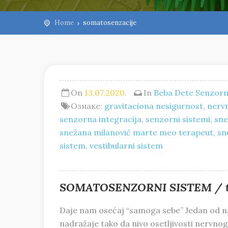
Home
somatosenzacije
On
13.07.2020.
In
Beba
Dete
Senzorn
Ознаке:
gravitaciona nesigurnost
,
nervn
senzorna integracija
,
senzorni sistemi
,
sne
snežana milanović marte meo terapeut
,
sn
sistem
,
vestibularni sistem
SOMATOSENZORNI SISTEM / takti
Daje nam osećaj “samoga sebe” Jedan od na
nadražaje tako da nivo osetljivosti nervno