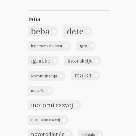
TAGS
beba
dete
hipersenzitivnost
igra
igračke
interakcija
majka
komunikacija
masaža
motorni razvoj
normalan razvoj
novorodjenče
ogledalo