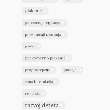
plakanje
poremećaji regulacije
poremećaji spavanja
porođaj
prekomerno plakanje
propriocepcija
puzanje
rana interakcija
ravnoteža
razvoj deteta