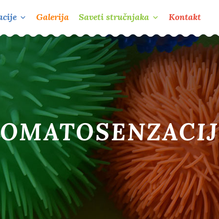
cije
Galerija
Saveti stručnjaka
Kontakt
OMATOSENZACI