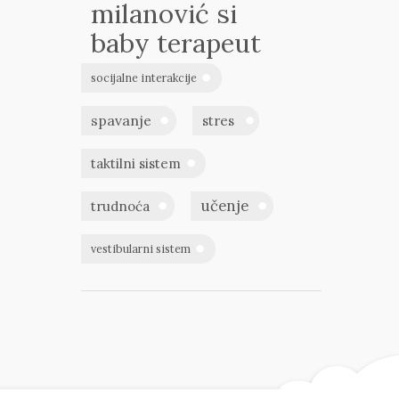
milanović si
baby terapeut
socijalne interakcije
spavanje
stres
taktilni sistem
učenje
trudnoća
vestibularni sistem