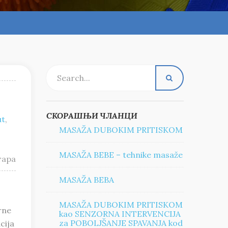
СКОРАШЊИ ЧЛАНЦИ
ut
,
MASAŽA DUBOKIM PRITISKOM
MASAŽA BEBE – tehnike masaže
тара
MASAŽA BEBA
MASAŽA DUBOKIM PRITISKOM
rne
kao SENZORNA INTERVENCIJA
za POBOLJŠANJE SPAVANJA kod
cija