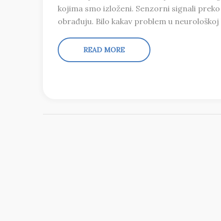
kojima smo izloženi. Senzorni signali prek
obrađuju. Bilo kakav problem u neurološkoj
READ MORE