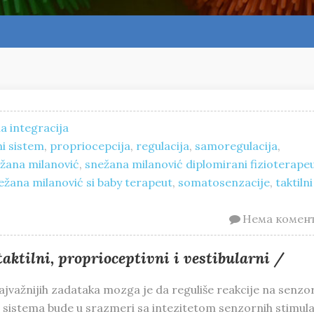
a integracija
i sistem
,
propriocepcija
,
regulacija
,
samoregulacija
,
žana milanović
,
snežana milanović diplomirani fizioterape
ežana milanović si baby terapeut
,
somatosenzacije
,
taktilni
Нема комен
lni, proprioceptivni i vestibularni /
jvažnijih zadataka mozga je da reguliše reakcije na senzo
g sistema bude u srazmeri sa intezitetom senzornih stimula