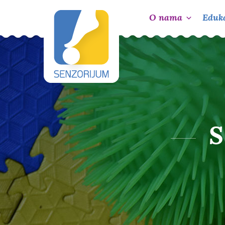
O nama
Eduka
S