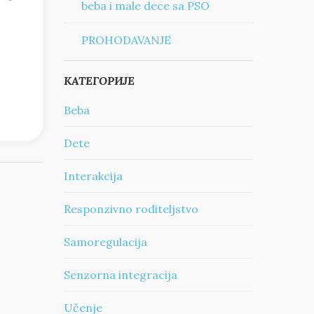
beba i male dece sa PSO
PROHODAVANJE
КАТЕГОРИЈЕ
Beba
Dete
Interakcija
Responzivno roditeljstvo
Samoregulacija
Senzorna integracija
Učenje