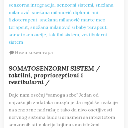
senzorna integracija
,
senzorni sistemi
,
snežana
milanović
,
snežana milanović diplomirani
fizioterapeut
,
snežana milanović marte meo
terapeut
,
snežana milanović si baby terapeut
,
somatosenzacije
,
taktilni sistem
,
vestibularni
sistem
Нема коментара
SOMATOSENZORNI SISTEM /
taktilni, proprioceptivni i
vestibularni /
Daje nam osećaj “samoga sebe” Jedan od
najvažnijih zadataka mozga je da reguliše reakcije
na senzorne nadražaje tako da nivo osetljivosti
nervnog sistema bude u srazmeri sa intezitetom
senzornih stimulacija kojima smo izloženi.