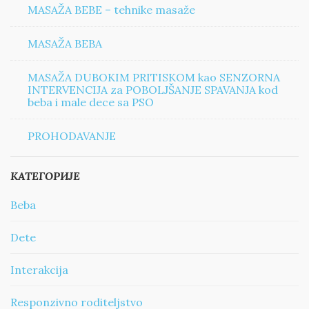
MASAŽA BEBE – tehnike masaže
MASAŽA BEBA
MASAŽA DUBOKIM PRITISKOM kao SENZORNA
INTERVENCIJA za POBOLJŠANJE SPAVANJA kod
beba i male dece sa PSO
PROHODAVANJE
КАТЕГОРИЈЕ
Beba
Dete
Interakcija
Responzivno roditeljstvo