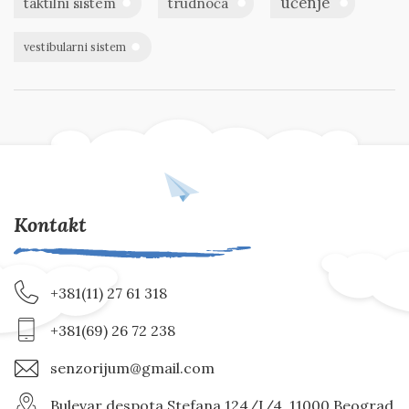
učenje
taktilni sistem
trudnoća
vestibularni sistem
Kontakt
+381(11) 27 61 318
+381(69) 26 72 238
senzorijum@gmail.com
Bulevar despota Stefana 124/I/4, 11000 Beograd