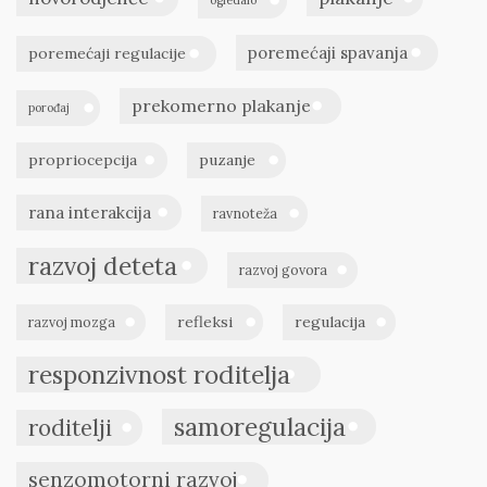
ogledalo
poremećaji spavanja
poremećaji regulacije
prekomerno plakanje
porođaj
propriocepcija
puzanje
rana interakcija
ravnoteža
razvoj deteta
razvoj govora
refleksi
regulacija
razvoj mozga
responzivnost roditelja
samoregulacija
roditelji
senzomotorni razvoj