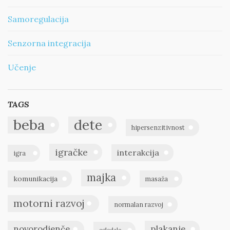
Samoregulacija
Senzorna integracija
Učenje
TAGS
beba
dete
hipersenzitivnost
igračke
interakcija
igra
majka
komunikacija
masaža
motorni razvoj
normalan razvoj
novorodjenče
plakanje