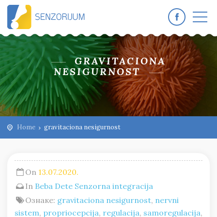
GRAVITACIONA
NESIGURNOST
Home
gravitaciona nesigurnost
On
13.07.2020.
In
Beba
Dete
Senzorna integracija
Ознаке:
gravitaciona nesigurnost
,
nervni
sistem
,
propriocepcija
,
regulacija
,
samoregulacija
,