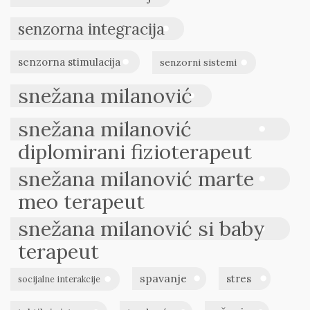
senzorna integracija
senzorna stimulacija
senzorni sistemi
snežana milanović
snežana milanović
diplomirani fizioterapeut
snežana milanović marte
meo terapeut
snežana milanović si baby
terapeut
spavanje
stres
socijalne interakcije