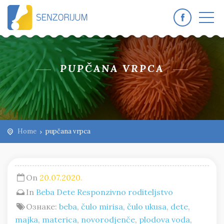
PUPČANA VRPCA
Home
pupčana vrpca
On
20.07.2020.
In
Beba
Dete
Responzivno roditeljstvo
Ознаке:
beba
,
čulo mirisa
,
čulo ukusa
,
dete
,
majka
,
materica
,
novorodjenče
,
plodova voda
,