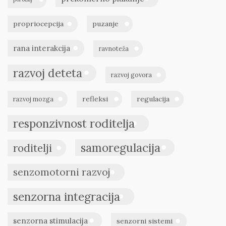
propriocepcija
puzanje
rana interakcija
ravnoteža
razvoj deteta
razvoj govora
refleksi
regulacija
razvoj mozga
responzivnost roditelja
samoregulacija
roditelji
senzomotorni razvoj
senzorna integracija
senzorna stimulacija
senzorni sistemi