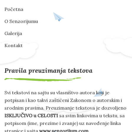
Početna
O Senzorijumu
Galerija
Kontakt
Pravila preuzimanja tekstova
Svi tekstovi na sajtu su vlasništvo autora koji je
potpisan i kao takvi zaštićeni Zakonom o autorskim i
srodnim pravima. Preuzimanje tekstova je dozvoljeno
ISKLJUČIVO u CELOSTI
sa svim linkovima u tekstu, sa
potpisom (ime, prezime i zvanje) uz navođenje linka
stranice i sajta
www.senzorijum.com