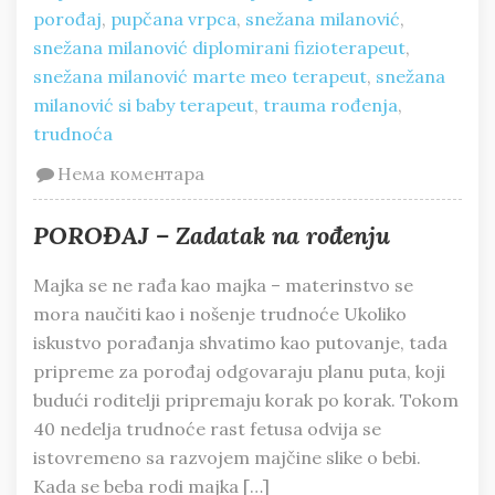
porođaj
,
pupčana vrpca
,
snežana milanović
,
snežana milanović diplomirani fizioterapeut
,
snežana milanović marte meo terapeut
,
snežana
milanović si baby terapeut
,
trauma rođenja
,
trudnoća
Нема коментара
POROĐAJ – Zadatak na rođenju
Majka se ne rađa kao majka – materinstvo se
mora naučiti kao i nošenje trudnoće Ukoliko
iskustvo porađanja shvatimo kao putovanje, tada
pripreme za porođaj odgovaraju planu puta, koji
budući roditelji pripremaju korak po korak. Tokom
40 nedelja trudnoće rast fetusa odvija se
istovremeno sa razvojem majčine slike o bebi.
Kada se beba rodi majka […]