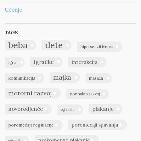
Učenje
TAGS
beba
dete
hipersenzitivnost
igračke
interakcija
igra
majka
komunikacija
masaža
motorni razvoj
normalan razvoj
novorodjenče
plakanje
ogledalo
poremećaji spavanja
poremećaji regulacije
prekomerno plakanje
porođaj