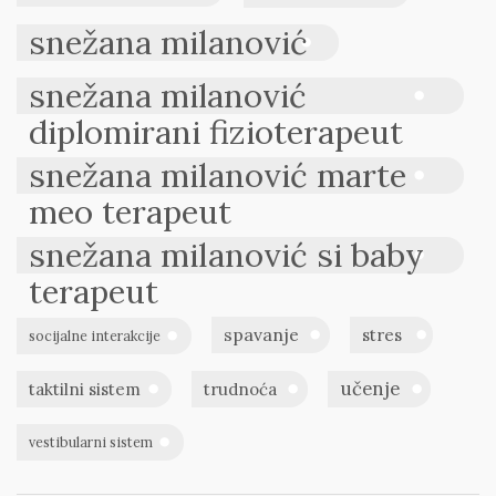
snežana milanović
snežana milanović
diplomirani fizioterapeut
snežana milanović marte
meo terapeut
snežana milanović si baby
terapeut
spavanje
stres
socijalne interakcije
učenje
taktilni sistem
trudnoća
vestibularni sistem