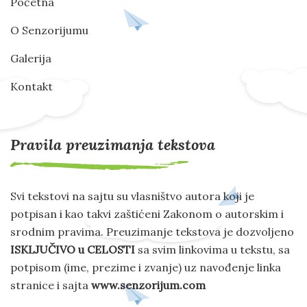
Početna
O Senzorijumu
Galerija
Kontakt
Pravila preuzimanja tekstova
Svi tekstovi na sajtu su vlasništvo autora koji je
potpisan i kao takvi zaštićeni Zakonom o autorskim i
srodnim pravima. Preuzimanje tekstova je dozvoljeno
ISKLJUČIVO u CELOSTI
sa svim linkovima u tekstu, sa
potpisom (ime, prezime i zvanje) uz navođenje linka
stranice i sajta
www.senzorijum.com