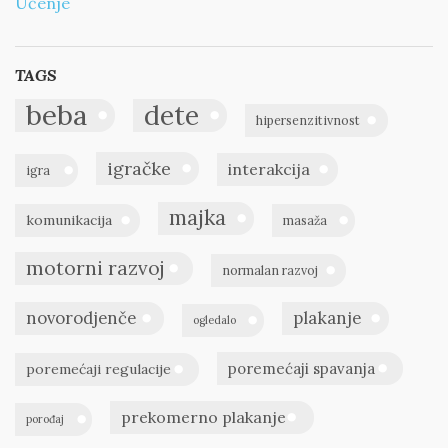
Učenje
TAGS
beba
dete
hipersenzitivnost
igračke
interakcija
igra
majka
komunikacija
masaža
motorni razvoj
normalan razvoj
novorodjenče
plakanje
ogledalo
poremećaji spavanja
poremećaji regulacije
prekomerno plakanje
porođaj