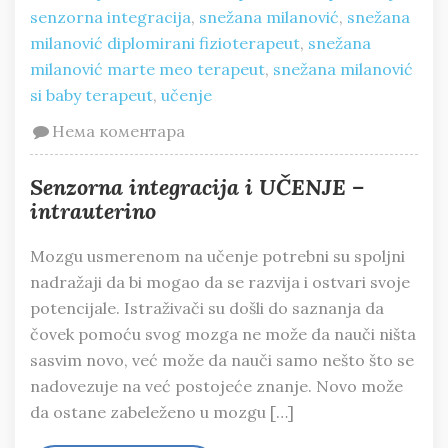
senzorna integracija
,
snežana milanović
,
snežana
milanović diplomirani fizioterapeut
,
snežana
milanović marte meo terapeut
,
snežana milanović
si baby terapeut
,
učenje
Нема коментара
Senzorna integracija i UČENJE –
intrauterino
Mozgu usmerenom na učenje potrebni su spoljni
nadražaji da bi mogao da se razvija i ostvari svoje
potencijale. Istraživači su došli do saznanja da
čovek pomoću svog mozga ne može da nauči ništa
sasvim novo, već može da nauči samo nešto što se
nadovezuje na već postojeće znanje. Novo može
da ostane zabeleženo u mozgu […]