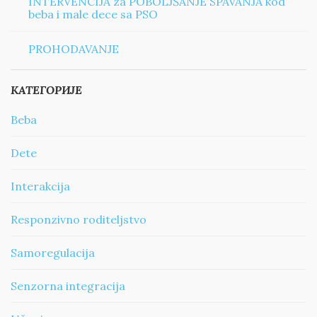
INTERVENCIJA za POBOLJŠANJE SPAVANJA kod
beba i male dece sa PSO
PROHODAVANJE
КАТЕГОРИЈЕ
Beba
Dete
Interakcija
Responzivno roditeljstvo
Samoregulacija
Senzorna integracija