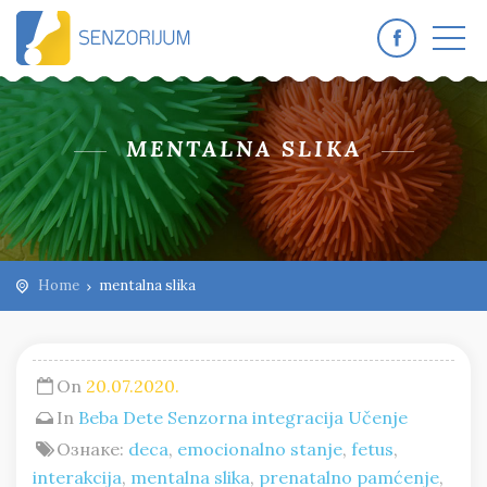
MENTALNA SLIKA
Home
mentalna slika
On
20.07.2020.
In
Beba
Dete
Senzorna integracija
Učenje
Ознаке:
deca
,
emocionalno stanje
,
fetus
,
interakcija
,
mentalna slika
,
prenatalno pamćenje
,