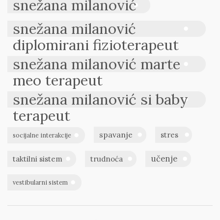
snežana milanović
snežana milanović
diplomirani fizioterapeut
snežana milanović marte
meo terapeut
snežana milanović si baby
terapeut
spavanje
stres
socijalne interakcije
učenje
taktilni sistem
trudnoća
vestibularni sistem