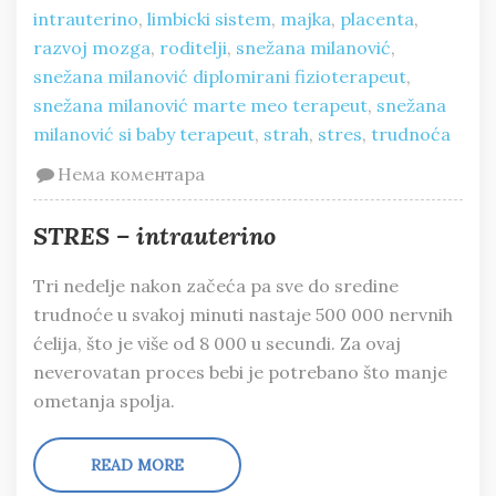
intrauterino
,
limbicki sistem
,
majka
,
placenta
,
razvoj mozga
,
roditelji
,
snežana milanović
,
snežana milanović diplomirani fizioterapeut
,
snežana milanović marte meo terapeut
,
snežana
milanović si baby terapeut
,
strah
,
stres
,
trudnoća
Нема коментара
STRES – intrauterino
Tri nedelje nakon začeća pa sve do sredine
trudnoće u svakoj minuti nastaje 500 000 nervnih
ćelija, što je više od 8 000 u secundi. Za ovaj
neverovatan proces bebi je potrebano što manje
ometanja spolja.
READ MORE