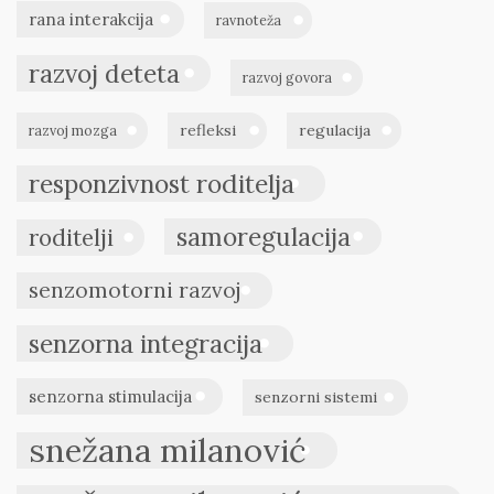
rana interakcija
ravnoteža
razvoj deteta
razvoj govora
refleksi
regulacija
razvoj mozga
responzivnost roditelja
samoregulacija
roditelji
senzomotorni razvoj
senzorna integracija
senzorna stimulacija
senzorni sistemi
snežana milanović