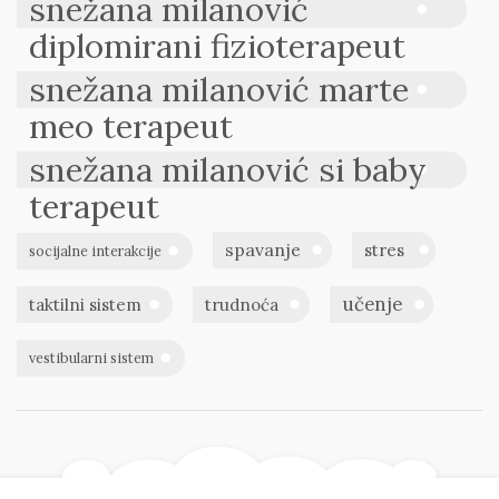
snežana milanović
diplomirani fizioterapeut
snežana milanović marte
meo terapeut
snežana milanović si baby
terapeut
spavanje
stres
socijalne interakcije
učenje
taktilni sistem
trudnoća
vestibularni sistem