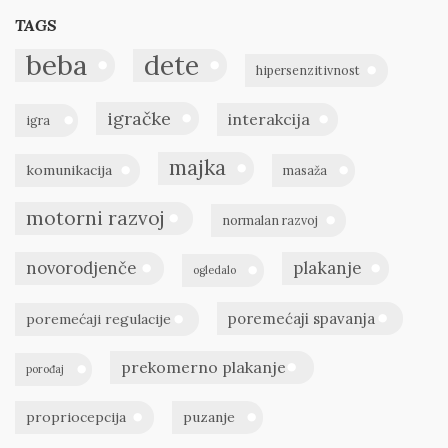
TAGS
beba
dete
hipersenzitivnost
igračke
interakcija
igra
majka
komunikacija
masaža
motorni razvoj
normalan razvoj
novorodjenče
plakanje
ogledalo
poremećaji spavanja
poremećaji regulacije
prekomerno plakanje
porođaj
propriocepcija
puzanje