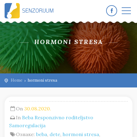
HORMONI STRESA
Home
hormoni stresa
On
30.08.2020.
In
Beba
Responzivno roditeljstvo
Samoregulacija
Ознаке:
beba
,
dete
,
hormoni stresa
,