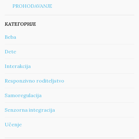
PROHODAVANJE
КАТЕГОРИЈЕ
Beba
Dete
Interakcija
Responzivno roditeljstvo
Samoregulacija
Senzorna integracija
Učenje