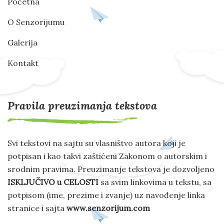
Početna
O Senzorijumu
Galerija
Kontakt
Pravila preuzimanja tekstova
Svi tekstovi na sajtu su vlasništvo autora koji je
potpisan i kao takvi zaštićeni Zakonom o autorskim i
srodnim pravima. Preuzimanje tekstova je dozvoljeno
ISKLJUČIVO u CELOSTI
sa svim linkovima u tekstu, sa
potpisom (ime, prezime i zvanje) uz navođenje linka
stranice i sajta
www.senzorijum.com