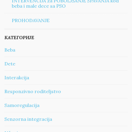
INTERVENCIJA za POBOLJŠANJE SPAVANJA kod
beba i male dece sa PSO
PROHODAVANJE
КАТЕГОРИЈЕ
Beba
Dete
Interakcija
Responzivno roditeljstvo
Samoregulacija
Senzorna integracija