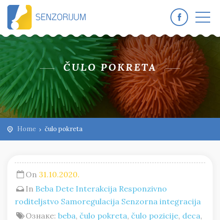
ČULO POKRETA
Home
čulo pokreta
On
31.10.2020.
In
Beba
Dete
Interakcija
Responzivno
roditeljstvo
Samoregulacija
Senzorna integracija
Ознаке:
beba
,
čulo pokreta
,
čulo pozicije
,
deca
,