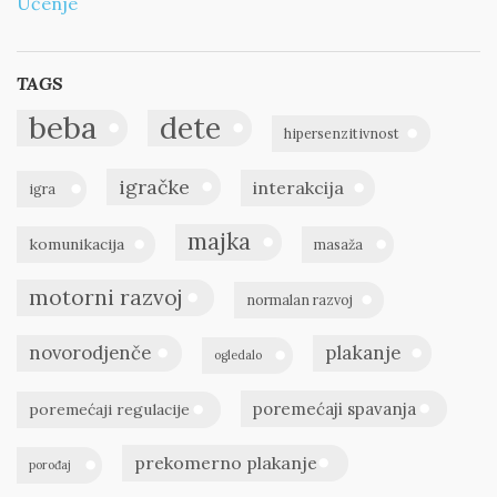
Učenje
TAGS
beba
dete
hipersenzitivnost
igračke
interakcija
igra
majka
komunikacija
masaža
motorni razvoj
normalan razvoj
novorodjenče
plakanje
ogledalo
poremećaji spavanja
poremećaji regulacije
prekomerno plakanje
porođaj