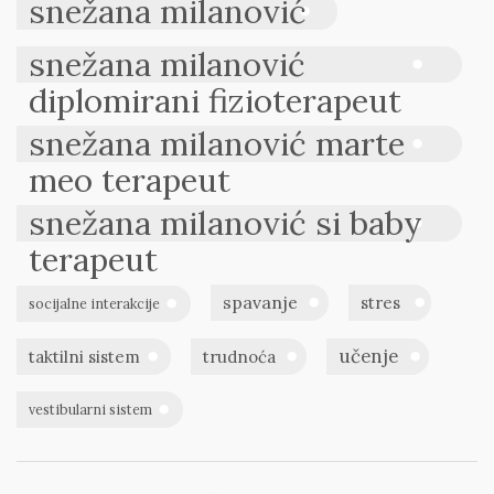
snežana milanović
snežana milanović
diplomirani fizioterapeut
snežana milanović marte
meo terapeut
snežana milanović si baby
terapeut
spavanje
stres
socijalne interakcije
učenje
taktilni sistem
trudnoća
vestibularni sistem