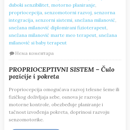
duboki senzibilitet
,
motorno planiranje
,
propriocepcija
,
senzomotorni razvoj
,
senzorna
integracija
,
senzorni sistemi
,
snežana milanović
,
snežana milanović diplomirani fizioterapeut
,
snežana milanović marte meo terapeut
,
snežana
milanović si baby terapeut
Нема коментара
PROPRIOCEPTIVNI SISTEM – Čulo
pozicije i pokreta
Propriocepcija omogućava razvoj telesne šeme ili
fizičkog doživljaja sebe, osnova je razvoja
motorne kontrole, obezbeđuje planiranje i
tačnost izvođenja pokreta, doprinosi razvoju
senzomotorike.