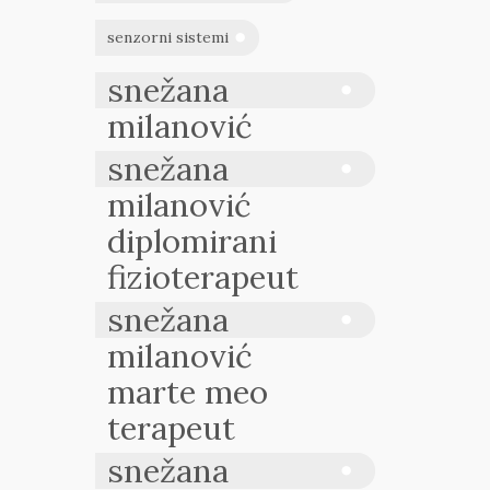
senzorni sistemi
snežana
milanović
snežana
milanović
diplomirani
fizioterapeut
snežana
milanović
marte meo
terapeut
snežana