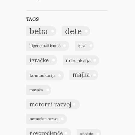
TAGS
beba
dete
hipersenzitivnost
igra
igračke
interakcija
majka
komunikacija
masaža
motorni razvoj
normalan razvoj
novorodjenče
ogledalo