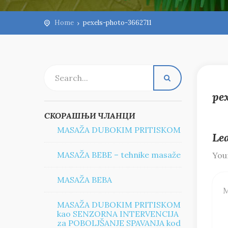
Home
pexels-photo-3662711
pe
СКОРАШЊИ ЧЛАНЦИ
MASAŽA DUBOKIM PRITISKOM
Le
MASAŽA BEBE – tehnike masaže
Your
MASAŽA BEBA
MASAŽA DUBOKIM PRITISKOM
kao SENZORNA INTERVENCIJA
za POBOLJŠANJE SPAVANJA kod