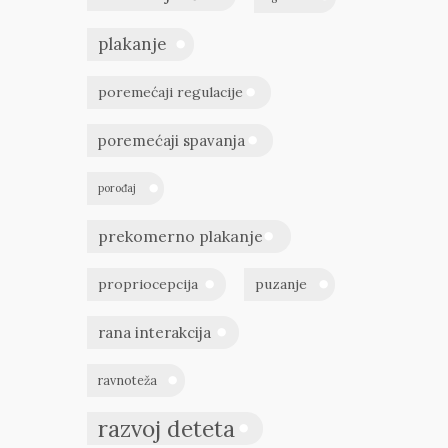
plakanje
poremećaji regulacije
poremećaji spavanja
porođaj
prekomerno plakanje
propriocepcija
puzanje
rana interakcija
ravnoteža
razvoj deteta