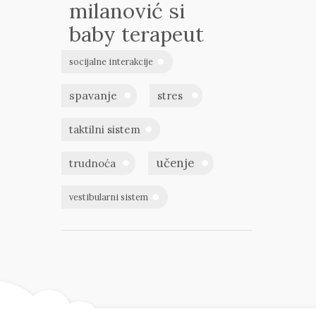
milanović si
baby terapeut
socijalne interakcije
spavanje
stres
taktilni sistem
učenje
trudnoća
vestibularni sistem