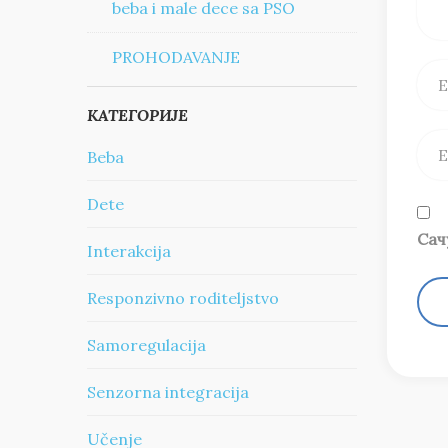
beba i male dece sa PSO
PROHODAVANJE
КАТЕГОРИЈЕ
Beba
Dete
Сач
Interakcija
Responzivno roditeljstvo
Samoregulacija
Senzorna integracija
Učenje